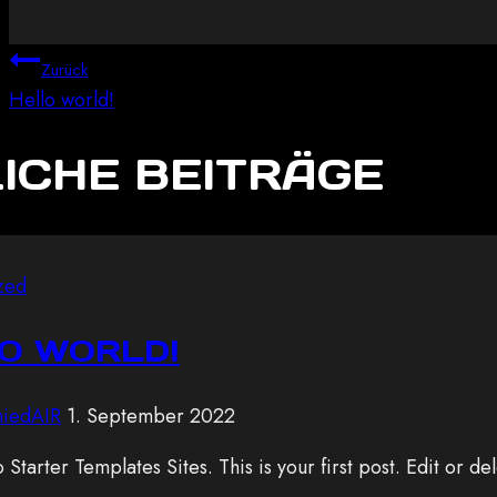
BEITRAGSNAVIGAT
Zurück
Hello world!
ICHE BEITRÄGE
zed
O WORLD!
miedAIR
1. September 2022
tarter Templates Sites. This is your first post. Edit or dele